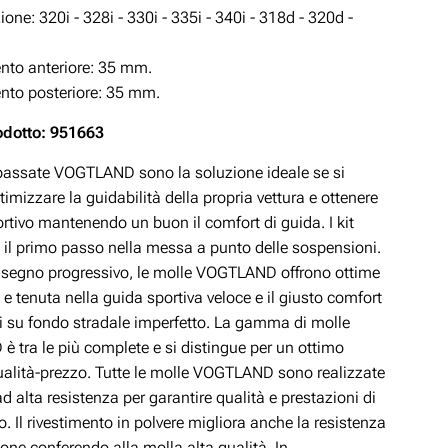
zione:
320i - 328i - 330i - 335i - 340i - 318d - 320d -
to anteriore: 35 mm.
to posteriore: 35 mm.
odotto: 951663
ibassate VOGTLAND sono la soluzione ideale se si
timizzare la guidabilità della propria vettura e ottenere
rtivo mantenendo un buon il comfort di guida. I kit
 il primo passo nella messa a punto delle sospensioni.
disegno progressivo, le molle VOGTLAND offrono ottime
 e tenuta nella guida sportiva veloce e il giusto comfort
si su fondo stradale imperfetto. La gamma di molle
 tra le più complete e si distingue per un ottimo
ualità-prezzo. Tutte le molle VOGTLAND sono realizzate
ad alta resistenza per garantire qualità e prestazioni di
lo. Il rivestimento in polvere migliora anche la resistenza
ione conferendo alla molla alta qualità. In