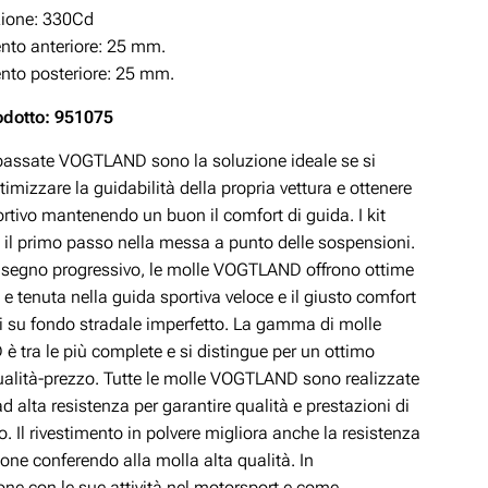
zione: 330Cd
to anteriore: 25 mm.
to posteriore: 25 mm.
odotto: 951075
ibassate VOGTLAND sono la soluzione ideale se si
timizzare la guidabilità della propria vettura e ottenere
rtivo mantenendo un buon il comfort di guida. I kit
 il primo passo nella messa a punto delle sospensioni.
disegno progressivo, le molle VOGTLAND offrono ottime
 e tenuta nella guida sportiva veloce e il giusto comfort
si su fondo stradale imperfetto. La gamma di molle
 tra le più complete e si distingue per un ottimo
ualità-prezzo. Tutte le molle VOGTLAND sono realizzate
ad alta resistenza per garantire qualità e prestazioni di
lo. Il rivestimento in polvere migliora anche la resistenza
ione conferendo alla molla alta qualità. In
ne con le sue attività nel motorsport e come