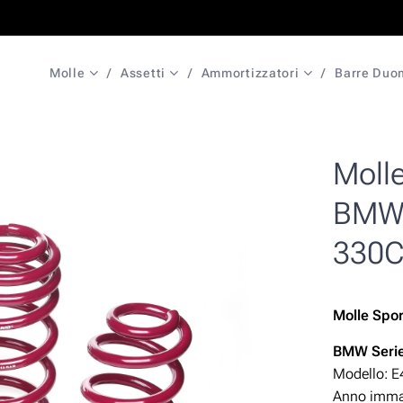
Molle
Assetti
Ammortizzatori
Barre Duo
Moll
BMW 
330
Molle Spo
BMW Serie
Modello: E
Anno immat