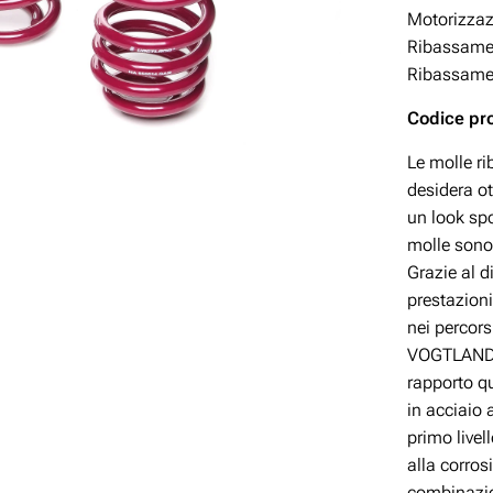
Motorizza
Ribassamen
Ribassamen
Codice pr
Le molle r
desidera ot
un look spo
molle sono
Grazie al 
prestazioni
nei percor
VOGTLAND è
rapporto q
in acciaio 
primo livel
alla corros
combinazio