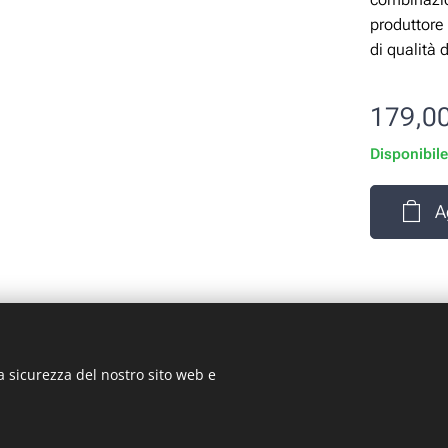
produttore 
di qualità 
179,0
Disponibil
A
a sicurezza del nostro sito web e
rizio Signorino sas - Via Legnano 9 - 10128 - Torino (TO) - P.
© 2024 ST-GARAGE All Rights Reserved