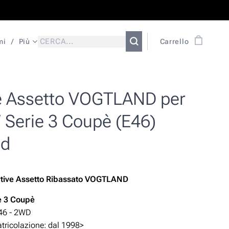
mi
Più
Carrello
e Assetto VOGTLAND per
Serie 3 Coupè (E46)
Cd
rtive Assetto Ribassato VOGTLAND
 3 Coupè
46 - 2WD
ricolazione: dal 1998>