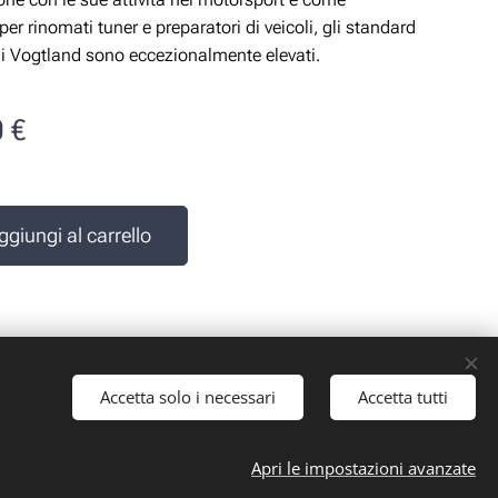
per rinomati tuner e preparatori di veicoli, gli standard
di Vogtland sono eccezionalmente elevati.
0
€
e
ggiungi al carrello
Accetta solo i necessari
Accetta tutti
 iva: 10161030019
Apri le impostazioni avanzate