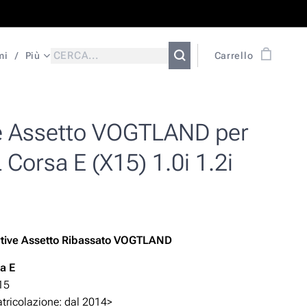
mi
Più
Carrello
e Assetto VOGTLAND per
Corsa E (X15) 1.0i 1.2i
rtive Assetto Ribassato VOGTLAND
a E
15
ricolazione: dal 2014>