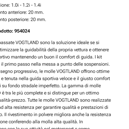
zione:
1.0i -
1.2i - 1.4i
to anteriore: 20 mm.
to posteriore: 20 mm.
odotto: 954024
ibassate VOGTLAND sono la soluzione ideale se si
timizzare la guidabilità della propria vettura e ottenere
rtivo mantenendo un buon il comfort di guida. I kit
 il primo passo nella messa a punto delle sospensioni.
disegno progressivo, le molle VOGTLAND offrono ottime
 e tenuta nella guida sportiva veloce e il giusto comfort
si su fondo stradale imperfetto. La gamma di molle
 tra le più complete e si distingue per un ottimo
ualità-prezzo. Tutte le molle VOGTLAND sono realizzate
ad alta resistenza per garantire qualità e prestazioni di
lo. Il rivestimento in polvere migliora anche la resistenza
ione conferendo alla molla alta qualità. In
ne con le sue attività nel motorsport e come