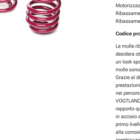
Motorizza
Ribassamen
Ribassamen
Codice pr
Le molle r
desidera ot
un look spo
molle sono
Grazie al 
prestazioni
nei percor
VOGTLAND è
rapporto q
in acciaio 
primo livel
alla corros
combinazio