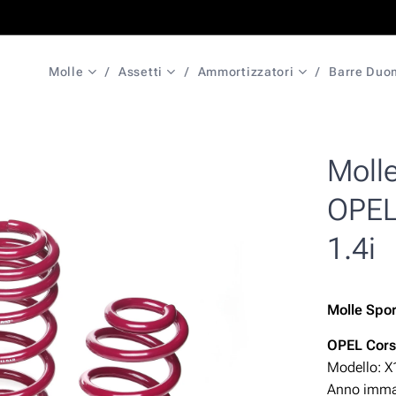
Molle
Assetti
Ammortizzatori
Barre Duo
Moll
OPEL 
1.4i
Molle Spo
OPEL Cors
Modello: X
Anno immat