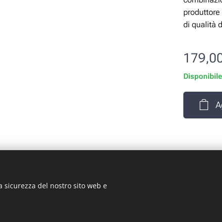
produttore 
di qualità 
179,0
Disponibil
A
a sicurezza del nostro sito web e
rizio Signorino sas - Via Legnano 9 - 10128 - Torino (TO) - P.
© 2024 ST-GARAGE All Rights Reserved