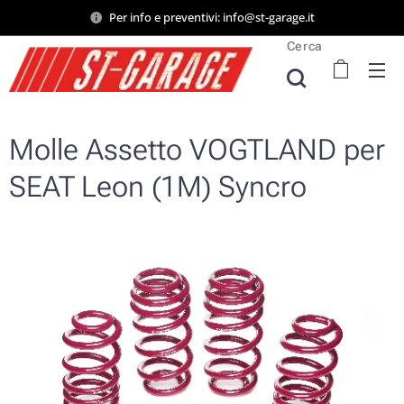
Per info e preventivi: info@st-garage.it
Cerca
Molle Assetto VOGTLAND per
SEAT Leon (1M) Syncro