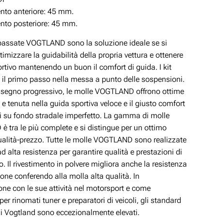
to anteriore: 45 mm.
to posteriore: 45 mm.
ibassate VOGTLAND sono la soluzione ideale se si
timizzare la guidabilità della propria vettura e ottenere
rtivo mantenendo un buon il comfort di guida. I kit
 il primo passo nella messa a punto delle sospensioni.
disegno progressivo, le molle VOGTLAND offrono ottime
 e tenuta nella guida sportiva veloce e il giusto comfort
si su fondo stradale imperfetto. La gamma di molle
 tra le più complete e si distingue per un ottimo
ualità-prezzo. Tutte le molle VOGTLAND sono realizzate
ad alta resistenza per garantire qualità e prestazioni di
lo. Il rivestimento in polvere migliora anche la resistenza
ione conferendo alla molla alta qualità. In
ne con le sue attività nel motorsport e come
per rinomati tuner e preparatori di veicoli, gli standard
di Vogtland sono eccezionalmente elevati.