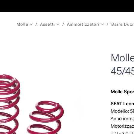
Molle
Assetti
Ammortizzatori
Barre Duo
Moll
45/4
Molle Spo
SEAT Leo
Modello: 5
Anno immat
Motorizza
TDI - 2.0 T