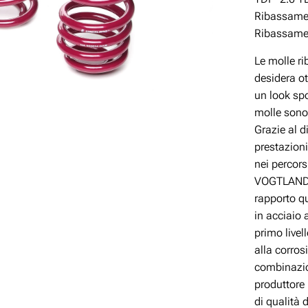
Ribassamen
Ribassamen
Le molle r
desidera ot
un look spo
molle sono
Grazie al 
prestazioni
nei percor
VOGTLAND è
rapporto q
in acciaio 
primo livel
alla corros
combinazio
produttore 
di qualità 