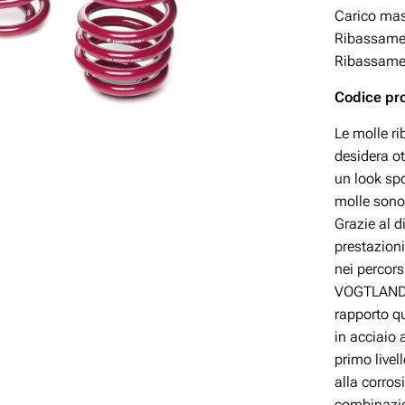
Carico mas
Ribassamen
Ribassamen
Codice pr
Le molle r
desidera ot
un look spo
molle sono
Grazie al 
prestazioni
nei percor
VOGTLAND è
rapporto q
in acciaio 
primo livel
alla corros
combinazio