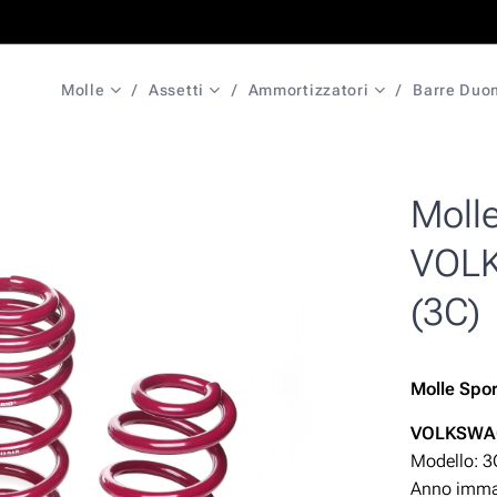
Molle
Assetti
Ammortizzatori
Barre Duo
Moll
VOLK
(3C)
Molle Spo
VOLKSWAG
Modello: 
Anno immat