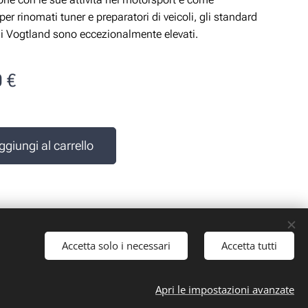
per rinomati tuner e preparatori di veicoli, gli standard
di Vogtland sono eccezionalmente elevati.
0
€
e
ggiungi al carrello
Accetta solo i necessari
Accetta tutti
 iva: 10161030019
Apri le impostazioni avanzate