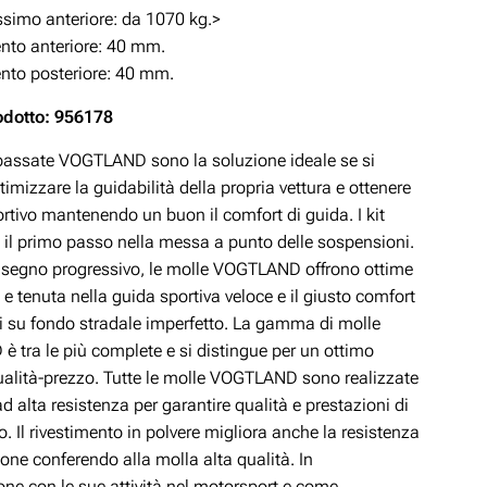
simo anteriore: da 1070 kg.>
to anteriore: 40 mm.
to posteriore: 40 mm.
odotto: 956178
ibassate VOGTLAND sono la soluzione ideale se si
timizzare la guidabilità della propria vettura e ottenere
rtivo mantenendo un buon il comfort di guida. I kit
 il primo passo nella messa a punto delle sospensioni.
disegno progressivo, le molle VOGTLAND offrono ottime
 e tenuta nella guida sportiva veloce e il giusto comfort
si su fondo stradale imperfetto. La gamma di molle
 tra le più complete e si distingue per un ottimo
ualità-prezzo. Tutte le molle VOGTLAND sono realizzate
ad alta resistenza per garantire qualità e prestazioni di
lo. Il rivestimento in polvere migliora anche la resistenza
ione conferendo alla molla alta qualità. In
ne con le sue attività nel motorsport e come