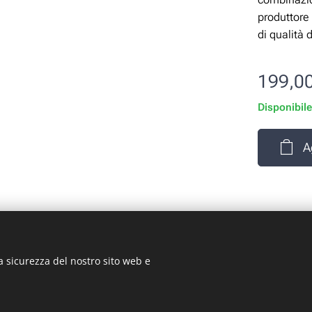
produttore 
di qualità 
199,0
Disponibil
A
a sicurezza del nostro sito web e
rizio Signorino sas - Via Legnano 9 - 10128 - Torino (TO) - P.
© 2024 ST-GARAGE All Rights Reserved