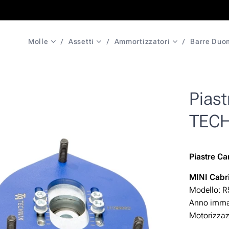
Molle
Assetti
Ammortizzatori
Barre Duo
Piast
TECH
Piastre C
MINI
Cabr
Modello: R
Anno immat
Motorizza