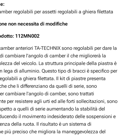
de:
amber regolabili per assetti regolabili a ghiera filettata
zione non necessita di modifiche
odotto: 112MN002
camber anteriori TA-TECHNIX sono regolabili per dare la
 di cambiare l'angolo di camber il che migliorerà la
zza del veicolo. La struttura principale della piastra è
in lega di alluminio. Questo tipo di bracci è specifico per
regolabili a ghiera filettata. Il kit di piastre presenta
iche che li differenziano da quelli di serie, sono
per cambiare l'angolo di camber, sono trattati
e per resistere agli urti ed alle forti sollecitazioni, sono
rispetto a quelli di serie aumentando la stabilità del
riducendo il movimento indesiderato delle sospensioni e
nza della ruota. Il risultato è un sistema di
e più preciso che migliora la maneggevolezza del