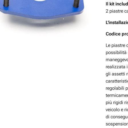
Il kit inclu
2 piastre c
L'installa
Codice pr
Le piastre 
possibilità
maneggevole
realizzata 
gli assetti 
caratterist
regolabili 
termicament
più rigidi 
veicolo e 
di consegue
sospension