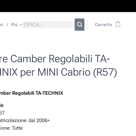
mi
Più
Carrello
re Camber Regolabili TA-
NIX per MINI Cabrio (R57)
amber Regolabili TA-TECHNIX
io
57
ricolazione: dal 2006>
zione:
Tutte