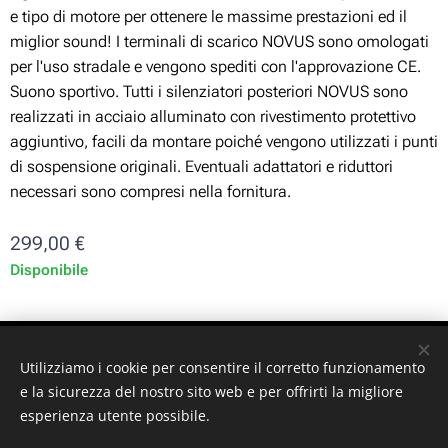
e tipo di motore per ottenere le massime prestazioni ed il
miglior sound! I terminali di scarico NOVUS sono omologati
per l'uso stradale e vengono spediti con l'approvazione CE.
Suono sportivo. Tutti i silenziatori posteriori NOVUS sono
realizzati in acciaio alluminato con rivestimento protettivo
aggiuntivo, facili da montare poiché vengono utilizzati i punti
di sospensione originali. Eventuali adattatori e riduttori
necessari sono compresi nella fornitura.
299,00
€
Disponibile
ST-GARAGE di Fabrizio Signorino sas - Via Legnano 9 -
Utilizziamo i cookie per consentire il corretto funzionamento
10128 - Torino (TO) - P. iva: 10161030019
e la sicurezza del nostro sito web e per offrirti la migliore
esperienza utente possibile.
© 2024 ST-GARAGE All Rights Reserved