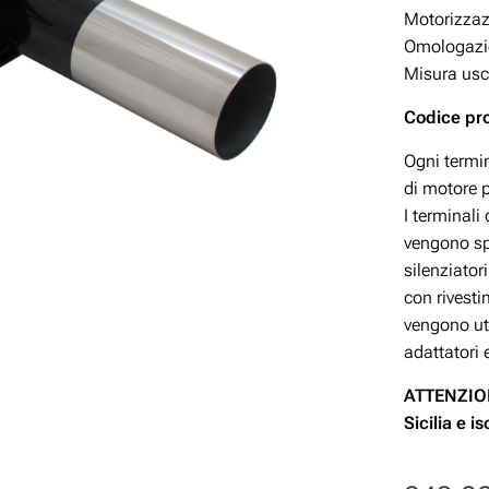
Motorizza
Omologazio
Misura usc
Codice pr
Ogni termin
di motore p
I terminali
vengono spe
silenziator
con rivesti
vengono uti
adattatori 
ATTENZION
Sicilia e i