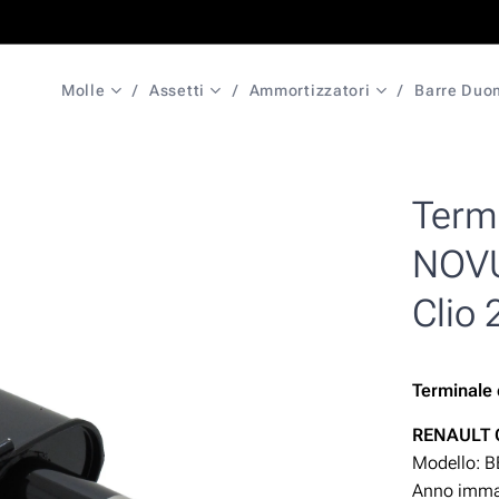
Molle
Assetti
Ammortizzatori
Barre Duo
Termi
NOVU
Clio 
Terminale
RENAULT C
Modello: B
Anno immat