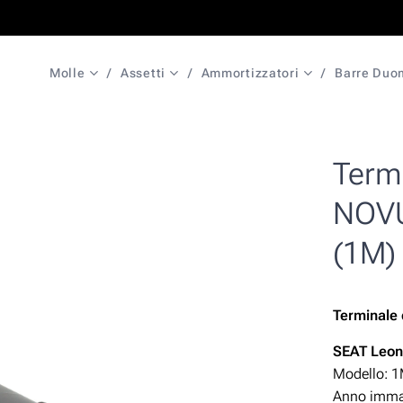
Molle
Assetti
Ammortizzatori
Barre Duo
Termi
NOVU
(1M)
Terminale
SEAT Leo
Modello: 
Anno immat